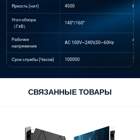
Яркость (нит)
4500
4500
600
600
Угол обзора
140°/160°
140°/160°
140
140
（ГxВ）
Рабочее
AC
AC
AC 100V~240V,50~60Hz
AC 100V~240V,50~60Hz
напряжение
100
100
Срок службы (Часов)
100000
100000
100
100
СВЯЗАННЫЕ ТОВАРЫ