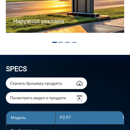
Наружная реклама
SPECS
Скачать брошюру продукта
Посмотреть видео о продукте
Модель
P2.97
P2.97
P3.
P3.